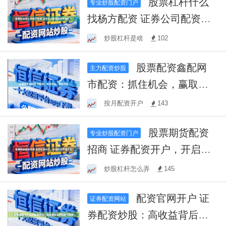
股票杠杆什么
专业炒股配资门户
找杨方配资 证券公司配资规
模持续扩大
炒股杠杆是啥
102
股票配资鑫配网
主力配资炒股
市配资：抓住机会，赢取财
富
按月配资开户
143
股票期货配资
专业炒股配资门户
招商 证券配资开户，开启财
富增值之路
炒股杠杆怎么弄
145
配资官网开户 证
证券配资网站
券配资炒股：高收益背后的