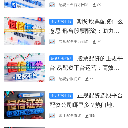
风险与陷阱
配资平台官方网站
78
期货股票配资什么
主力配资炒股
意思 邢台股票配资：助力投
资者实现财富梦想
实盘配资平台排名
92
股票配资的正规平
证券配资网站
台 易配资平台运营：高效策
略，稳健增长！
配资炒股门户
77
正规配资选股平台
主力配资炒股
配资公司哪里多？热门地区
及平台推荐
网上配资查询
185