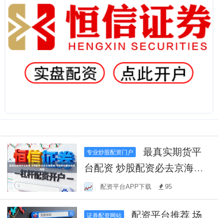
最真实期货平
专业炒股配资门户
台配资 炒股配资必去京海策
略-专业帮您解决投资难题
配资平台APP下载
95
配资平台推荐 场
证券配资网站