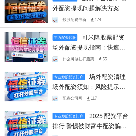
外配资提现问题解决方案
炒股配资最新
174
可米隆股票配资
主力配资炒股
场外配资提现指南：快速、
安全、便捷的资金提取方式
什么叫做杠杆股票
55
场外配资清理
专业炒股配资门户
场外配资须知：风险提示与
防范措施
配资公司网
117
2025 配资平台
专业炒股配资门户
排行 警惕被财富牛配资骗
局，我的经历