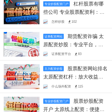
杠杆股票有哪
专业炒股配资门户
些公司 专业股票配资利：放
大收益，助您驰骋股市！
怎样炒股
102
期货配资诈骗 太
证券配资网站
原配资炒股：专业平台，助
您财富增值！
证券配资平台
83
股票配资网站排名
主力配资炒股
太原配资杠杆：放大收益，
掘金股市！
什么场外配资
115
股票炒股配资
专业炒股配资门户
开户 太原线上配资：便捷投