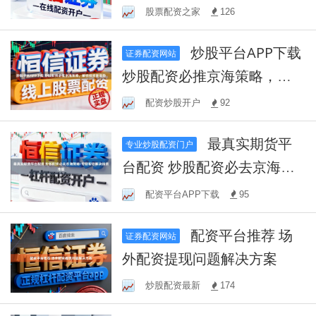
略：助你稳定获利
股票配资之家
126
炒股平台APP下载
证券配资网站
炒股配资必推京海策略，解
锁投资新姿势
配资炒股开户
92
最真实期货平
专业炒股配资门户
台配资 炒股配资必去京海策
略-专业帮您解决投资难题
配资平台APP下载
95
配资平台推荐 场
证券配资网站
外配资提现问题解决方案
炒股配资最新
174