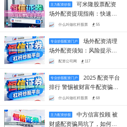
可米隆股票配资
主力配资炒股
场外配资提现指南：快速、
安全、便捷的资金提取方式
什么叫做杠杆股票
55
场外配资清理
专业炒股配资门户
场外配资须知：风险提示与
防范措施
配资公司网
117
2025 配资平台
专业炒股配资门户
排行 警惕被财富牛配资骗
局，我的经历
什么叫做杠杆股票
68
中方信富投顾 被
主力配资炒股
财盛配资骗局坑了，如何挽