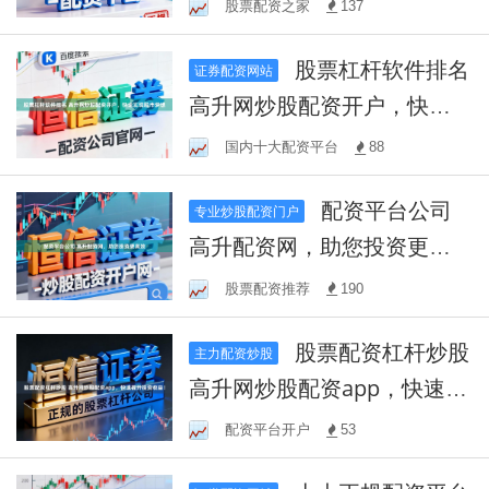
股票配资之家
137
股票杠杆软件排名
证券配资网站
高升网炒股配资开户，快速
实现股市梦想
国内十大配资平台
88
配资平台公司
专业炒股配资门户
高升配资网，助您投资更高
效
股票配资推荐
190
股票配资杠杆炒股
主力配资炒股
高升网炒股配资app，快速提
升投资收益！
配资平台开户
53