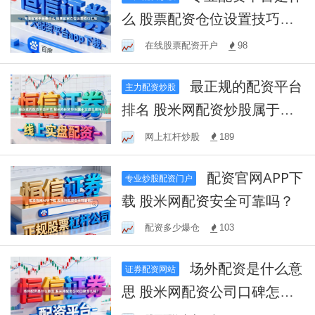
么 股票配资仓位设置技巧汇
总
在线股票配资开户
98
最正规的配资平台
主力配资炒股
排名 股米网配资炒股属于实
盘交易吗？
网上杠杆炒股
189
配资官网APP下
专业炒股配资门户
载 股米网配资安全可靠吗？
配资多少爆仓
103
场外配资是什么意
证券配资网站
思 股米网配资公司口碑怎么
样？